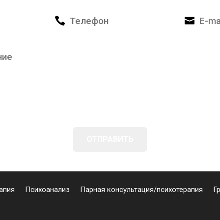
апия
Психоанализ
Парная консультация/психотерапия
Г