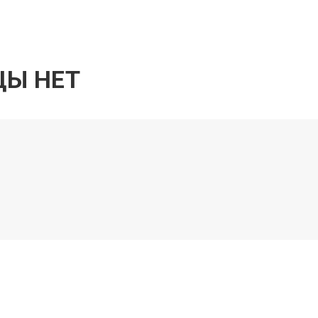
ить, творить и наслаждаться жи
ЦЫ НЕТ
ФОРМА ОБРАТНОЙ СВЯЗ